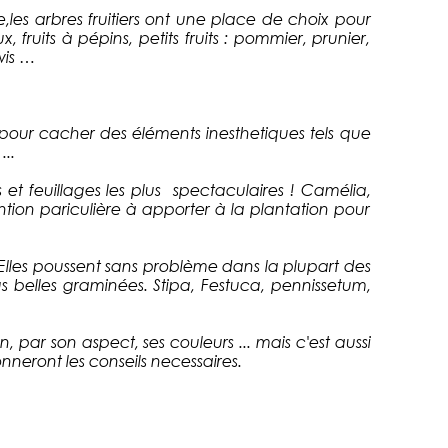
e,les arbres fruitiers ont une place de choix pour
 fruits à pépins, petits fruits : pommier, prunier,
iwis …
t pour cacher des éléments inesthetiques tels que
...
 et feuillages les plus spectaculaires ! Camélia,
ntion pariculière à apporter à la plantation pour
lles poussent sans problème dans la plupart des
us belles graminées. Stipa, Festuca, pennissetum,
ar son aspect, ses couleurs ... mais c'est aussi
neront les conseils necessaires.