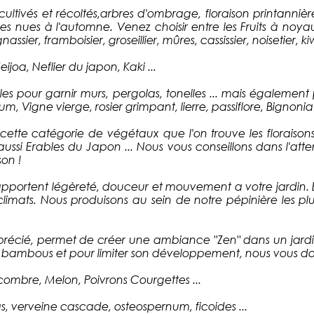
ultivés et récoltés,arbres d'ombrage, floraison printannièr
s nues à l'automne. Venez choisir entre les Fruits à noyaux,
assier, framboisier, groseillier, mûres, cassissier, noisetier, k
ijoa, Neflier du japon, Kaki ...
bles pour garnir murs, pergolas, tonelles ... mais égalemen
, Vigne vierge, rosier grimpant, lierre, passiflore, Bignonia 
cette catégorie de végétaux que l'on trouve les floraisons
ussi Erables du Japon ... Nous vous conseillons dans l'atte
son !
pportent légèreté, douceur et mouvement a votre jardin. E
climats. Nous produisons au sein de notre pépinière les pl
écié, permet de créer une ambiance "Zen" dans un jardin, p
os bambous et pour limiter son développement, nous vous don
ombre, Melon, Poivrons Courgettes ...
as, verveine cascade, osteospernum, ficoides ...