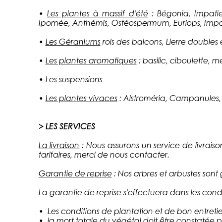
•
Les plantes à massif d'été
: Bégonia, Impatien
Ipomée, Anthémis, Ostéospermum, Euriops, Impa
•
Les Géraniums
rois des balcons, Lierre doubles 
•
Les plantes aromatiques
: basilic, ciboulette, m
•
Les suspensions
•
Les plantes vivaces
: Alstroméria, Campanules, G
> LES SERVICES
La livraison
: Nous assurons un service de livrais
tarifaires, merci de nous contacter.
Garantie de reprise
: Nos arbres et arbustes sont 
La garantie de reprise s'effectuera dans les condi
• Les conditions de plantation et de bon entreti
• la mort totale du végétal doit être constatée pa