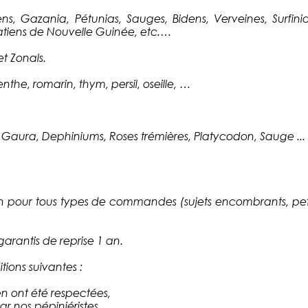
s, Gazania, Pétunias, Sauges, Bidens, Verveines, Surfinia
tiens de Nouvelle Guinée, etc.…
et Zonals.
enthe, romarin, thym, persil, oseille, …
aura, Dephiniums, Roses trémières, Platycodon, Sauge ... ai
on pour tous types de commandes (sujets encombrants, petit
garantis de reprise 1 an.
tions suivantes :
en ont été respectées,
r nos pépiniéristes.