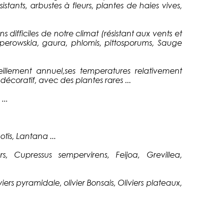
tants, arbustes à fleurs, plantes de haies vives,
ifficiles de notre climat (résistant aux vents et
 perowskia, gaura, phlomis, pittosporums, Sauge
illement annuel,ses temperatures relativement
coratif, avec des plantes rares ...
...
is, Lantana ...
, Cupressus sempervirens, Feijoa, Grevillea,
viers pyramidale, olivier Bonsais, Oliviers plateaux,