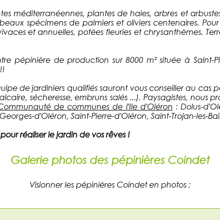
es méditerranéennes, plantes de haies, arbres et arbustes d'
eaux spécimens de palmiers et oliviers centenaires. Pour v
aces et annuelles, potées fleuries et chrysanthèmes. Terr
 notre pépinière de production sur 8000 m² située à Saint-
!!
ipe de jardiniers qualifiés sauront vous conseiller au cas 
calcaire, sécheresse, embruns salés ...). Paysagistes, nous p
Communauté de communes de l'Ile d'Oléron
: Dolus-d'Ol
eorges-d'Oléron, Saint-Pierre-d'Oléron, Saint-Trojan-les-Bai
our réaliser le jardin de vos rêves !
Galerie photos des pépinières Coindet
Visionner les pépinières Coindet en photos :