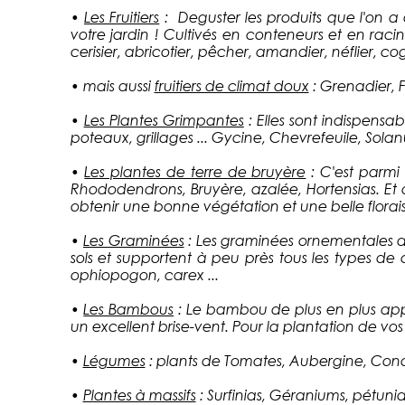
•
Les Fruitiers
: Deguster les produits que l'on a c
votre jardin ! Cultivés en conteneurs et en racine
cerisier, abricotier, pêcher, amandier, néflier, cogn
• mais aussi
fruitiers de climat doux
: Grenadier, Fe
•
Les Plantes Grimpantes
: Elles sont indispensa
poteaux, grillages ... Gycine, Chevrefeuile, Solanum
•
Les plantes de terre de bruyère
: C'est parmi 
Rhododendrons, Bruyère, azalée, Hortensias. Et a
obtenir une bonne végétation et une belle florai
•
Les Graminées
: Les graminées ornementales a
sols et supportent à peu près tous les types de 
ophiopogon, carex ...
•
Les Bambous
: Le bambou de plus en plus appr
un excellent brise-vent. Pour la plantation de v
•
Légumes
: plants de Tomates, Aubergine, Conc
•
Plantes à massifs
: Surfinias, Géraniums, pétuni