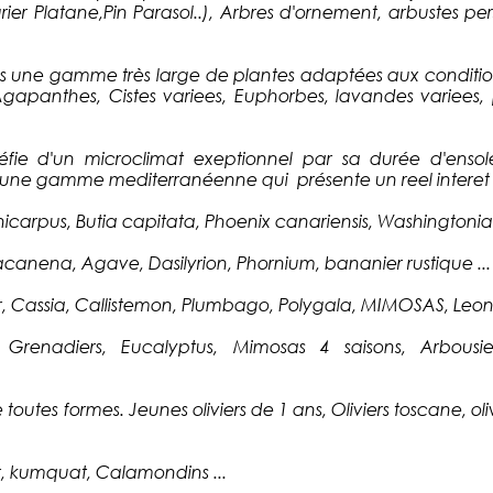
r Platane,Pin Parasol..), Arbres d'ornement, arbustes persis
 une gamme très large de plantes adaptées aux conditions d
 Agapanthes, Cistes variees, Euphorbes, lavandes variees,
éfie d'un microclimat exeptionnel par sa durée d'ensole
une gamme mediterranéenne qui présente un reel interet dé
carpus, Butia capitata, Phoenix canariensis, Washingtonia 
acanena, Agave, Dasilyrion, Phornium, bananier rustique ...
r, Cassia, Callistemon, Plumbago, Polygala, MIMOSAS, Leonot
 Grenadiers, Eucalyptus, Mimosas 4 saisons, Arbousiers
 toutes formes. Jeunes oliviers de 1 ans, Oliviers toscane, oli
r, kumquat, Calamondins ...