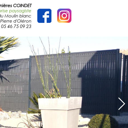
nières COINDET
prise paysagiste
du Moulin blanc
Pierre d'Ol
é
ron
. 05 46 75 09 23