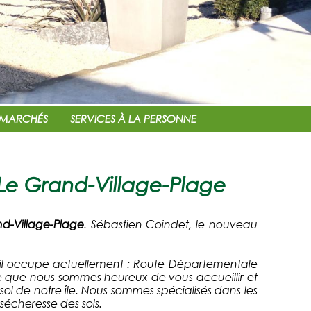
MARCHÉS
SERVICES À LA PERSONNE
 Le Grand-Village-Plage
d-Village-Plage
. Sébastien Coindet, le nouveau
u'il occupe actuellement : Route Départementale
Paysagiste COINDET à Saint-Pierre d'Oléron
se que nous sommes heureux de vous accueillir et
l de notre île. Nous sommes spécialisés dans les
écheresse des sols.