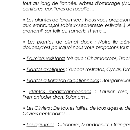
tout au long de l'année. Arbres d'ombrage (Murie
coniferes, coniferes de rocaille ...
•
Les plantes de jardin sec
: Nous vous proposons
aux embruns,sol sableux,secheresse estivale..)
grahamii, santolines, Tamaris, Thyms ...
•
Les plantes de climat doux
: Notre ile bén
douces,c'est pourquoi nous vous proposons tout 
•
Palmiers resistants
tels que : Chamaerops, Trachi
•
Plantes exotiques
: Yuccas rostratas, Cycas, Dr
•
Plantes à floraison exeptionnelles
: Bougainville
•
Plantes meditérannéennes
: Laurier rose,
Fremontodendron, Solanum ...
•
Les Oliviers
: De toutes tailles, de tous ages et de
Oliviers centenaires ...
•
Les agrumes
: Citronnier, Mandarinier, Orange