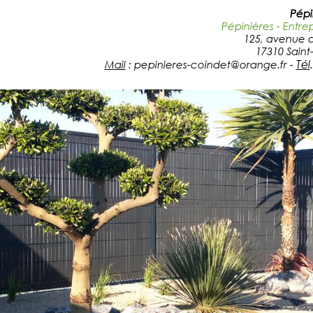
Pépi
Pépinières - Entre
125, avenue 
17310 Saint-
Tél
Mail
: pepinieres-coindet@orange.fr
-