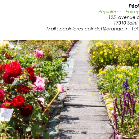
Pépi
Pépinières - Entre
125, avenue 
17310 Saint-
Tél
Mail
: pepinieres-coindet@orange.fr
-