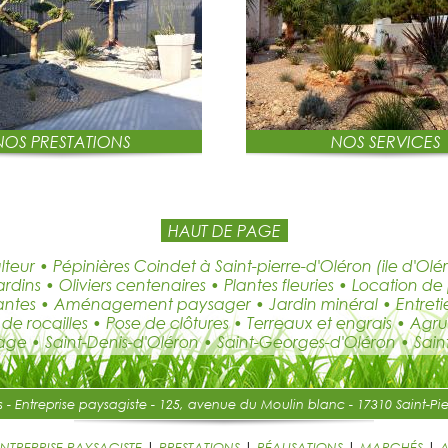
NOS PRESTATIONS
NOS SERVICES
HAUT DE PAGE
teur • Pépinières Coindet à Saint-pierre-d'Oléron (ile d'Ol
ins • Oliviers centenaires • Plantes fleuries • Location de 
plantes • Aménagement paysager • Jardin minéral • Entretie
de rocailles • Pose de clôtures • Terreaux et engrais • Agru
 • Saint-Denis-d'Oléron • Saint-Georges-d'Oléron • Saint-Pi
s - Entreprise paysagiste
- 125, avenue du Moulin blanc - 17310 Saint-Pier
ENTREPRISE PAYSAGISTE
|
PRESTATIONS
|
RÉALISATIONS
|
MARCHÉS
|