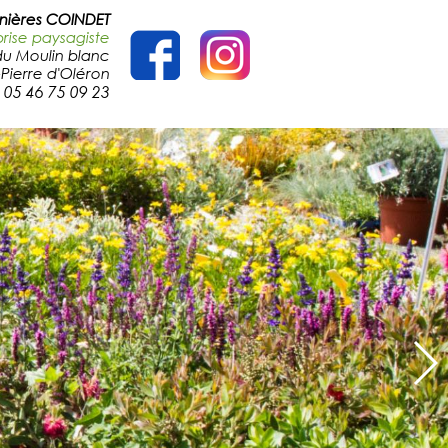
nières COINDET
prise paysagiste
du Moulin blanc
Pierre d'Ol
é
ron
. 05 46 75 09 23