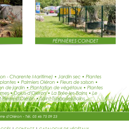
PÉPINIÈRES COINDET
éron - Charente Maritime) • Jardin sec • Plantes
plantes • Palmiers Oléron • Fleurs de saison •
n de jardin • Plantation de végétaux • Plantes
mes • Dolus-d'Oléron • La Brée-les-Bains • Le
erre-d'Oléron • Saint-Trojan-les-Bains ...
re d'Oléron - Tél. 05 46 75 09 23
ACCÈS
|
CONTACT
|
CATALOGUE DE VÉGÉTAUX