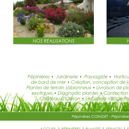
NOS RÉALISATIONS
Pépinières • Jardinerie • Paysagiste • Horticul
de bord de mer • Création, conception de jard
Plantes de terrain sablonneux • Livraison de 
exotiques • Diagnostic plantes • Confection 
Château-d'Oléron • Le Grand-Village-Plage
Pépinières COINDET -
Pépinière
ACCUEIL
|
PÉPINIÈRES
|
PLANTES
|
SERVICES
|